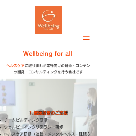
W
ellbeing
f
or
a
ll
ヘルスケア
に取り組む​企業様向けの研修・コンテン
ツ開発・コンサルティングを行う会社です
1.健康経営のご
支援
チームビルディング研修
ウェルビーイングリテラシー研修​
ヘルスケア研修（運動・メンタルヘルス・睡眠＆