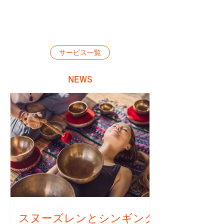
ル
た
す
ス
状
る
ケ
態】
為
ア
①
サービス一覧
に
②
の
取
コ
ヘ
NEWS
っ
コ
ル
て
ロ
ス
い
の
ケ
る
ヘ
ア
意
ル
【手
識
ス
段】
や
ケ
を
行
ア
行
動
③
動
の
社
スヌーズレンとシンギング
に
こ