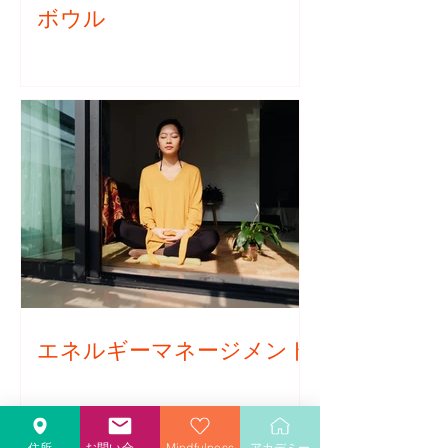
会
移
ボウル
と。
的
し
よ
（福
て、
り
祉）
②
良
ヘ
ウ
く
ル
ェ
生
ス
ル
き
ケ
ネ
る
ア
ス
態
が
度。
実
ヘ
現
ル
エネルギーマネージメント
さ
ス
れ、
ケ
心
ア
身
【手
住所
お問い合わせ
Mindfulness
アカデミー